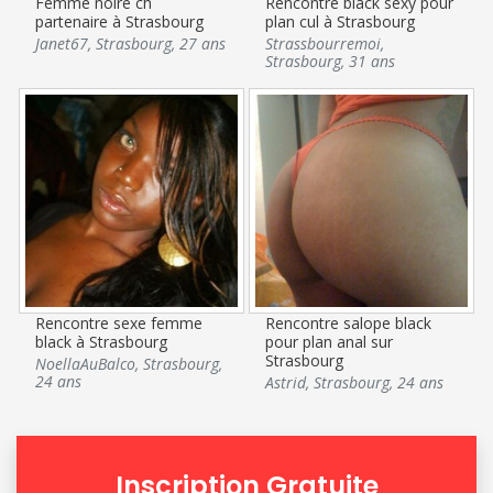
Femme noire ch
Rencontre black sexy pour
partenaire à Strasbourg
plan cul à Strasbourg
Janet67
,
Strasbourg
,
27 ans
Strassbourremoi
,
Strasbourg
,
31 ans
Rencontre sexe femme
Rencontre salope black
black à Strasbourg
pour plan anal sur
Strasbourg
NoellaAuBalco
,
Strasbourg
,
24 ans
Astrid
,
Strasbourg
,
24 ans
Inscription Gratuite