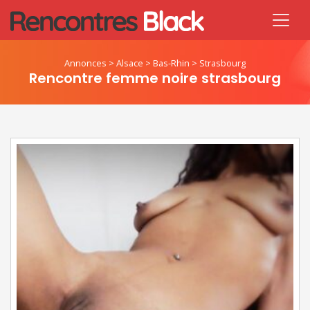
Annonces
>
Alsace
>
Bas-Rhin
>
Strasbourg
Rencontre femme noire strasbourg