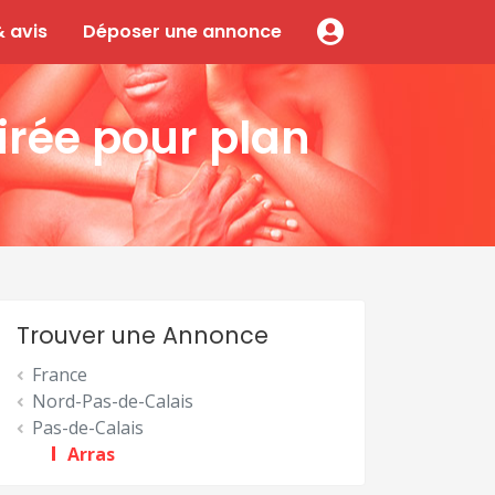
 avis
Déposer une annonce
irée pour plan
Trouver une Annonce
France
Nord-Pas-de-Calais
Pas-de-Calais
Arras