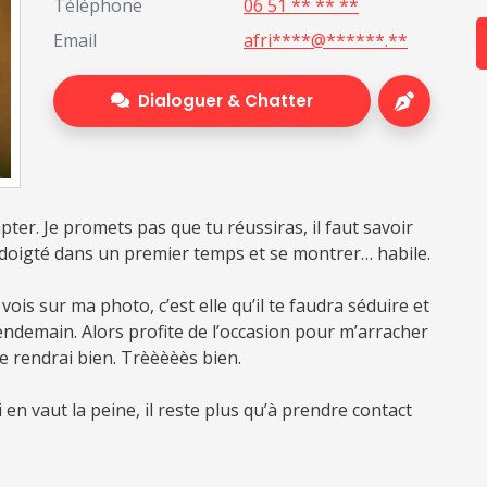
Téléphone
06 51 ** ** **
Email
afri****@******.**
Dialoguer & Chatter
pter. Je promets pas que tu réussiras, il faut savoir
 doigté dans un premier temps et se montrer… habile.
ois sur ma photo, c’est elle qu’il te faudra séduire et
ndemain. Alors profite de l’occasion pour m’arracher
 le rendrai bien. Trèèèèès bien.
i en vaut la peine, il reste plus qu’à prendre contact