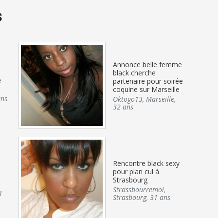
s
Annonce belle femme
black cherche
e
partenaire pour soirée
coquine sur Marseille
ans
Oktogo13
,
Marseille
,
32 ans
Rencontre black sexy
pour plan cul à
Strasbourg
Strassbourremoi
,
1
Strasbourg
,
31 ans