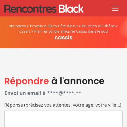
Annonces
>
Provence-Alpes-Côte d'Azur
>
Bouches-du-Rhône
>
Cassis
>
Plan rencontre africaine Cassis dans le sud
cassis
Répondre
à l'annonce
Envoi un email à ****@****.**
Réponse (précisez vos attentes, votre age, votre ville ...)