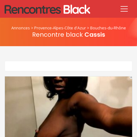
Annonces
>
Provence-Alpes-Côte d'Azur
>
Bouches-du-Rhône
Rencontre black
Cassis