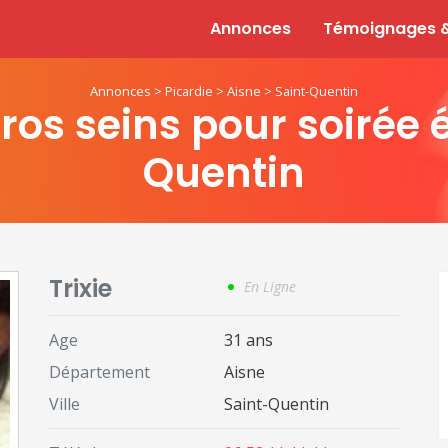
Annonces
Témoignages &
Annonces
>
Picardie
>
Aisne
>
Saint-Quentin
os seins pour soirée é
Quentin
Trixie
En Ligne
Age
31 ans
Département
Aisne
Ville
Saint-Quentin