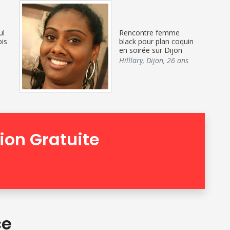
Rencontre femme
ul
black pour plan coquin
ois
en soirée sur Dijon
Hilllary
,
Dijon
,
26 ans
tion Gratuite
ce