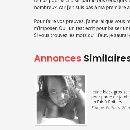
temps pour le choisir parmi tous ceux qui vie
nombreux, car j’en suis pas à ma première an
Pour faire vos preuves, j’aimerai que vous m
m’imposer. Oui, un test écrit pour baiser une
Si vous trouvez les mots qu’il faut, je saurai
Annonces
Similaire
Jeune black gros sei
pour partie de jamb
en l’air à Poitiers
Etilope
,
Poitiers
,
26 a