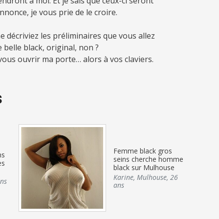
ndront à moi. Et je sais que ceux-ci seront
nonce, je vous prie de le croire.
e décriviez les préliminaires que vous allez
 belle black, original, non ?
 vous ouvrir ma porte… alors à vos claviers.
s
Femme black gros
ns
seins cherche homme
es
black sur Mulhouse
Karine
,
Mulhouse
,
26
ns
ans