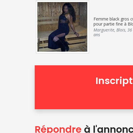
Femme black gros c
pour partie fine à Bl
Marguerite
,
Blois
,
36
ans
Inscrip
Répondre
à l'annon