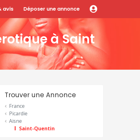
 avis
Déposer une annonce
rotique à Saint
Trouver une Annonce
France
Picardie
Aisne
Saint-Quentin