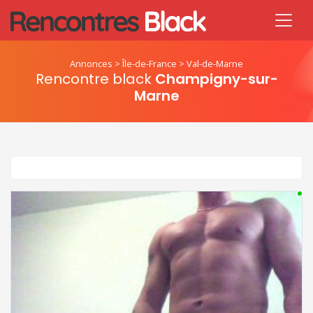
Annonces
>
Île-de-France
>
Val-de-Marne
Rencontre black
Champigny-sur-
Marne