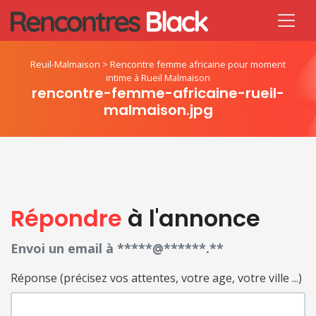
Reuil-Malmaison
>
Rencontre femme africaine pour moment
intime à Rueil Malmaison
rencontre-femme-africaine-rueil-
malmaison.jpg
Répondre
à l'annonce
Envoi un email à *****@******.**
Réponse (précisez vos attentes, votre age, votre ville ...)