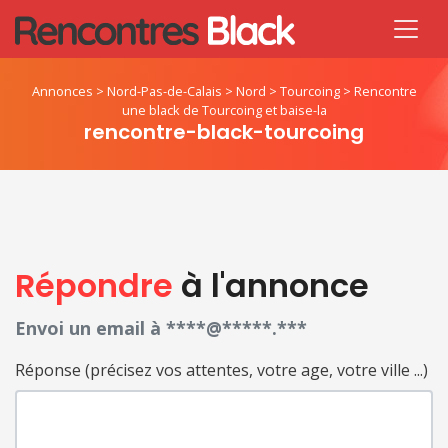
Annonces
>
Nord-Pas-de-Calais
>
Nord
>
Tourcoing
>
Rencontre
une black de Tourcoing et baise-la
rencontre-black-tourcoing
Répondre
à l'annonce
Envoi un email à ****@*****.***
Réponse (précisez vos attentes, votre age, votre ville ...)