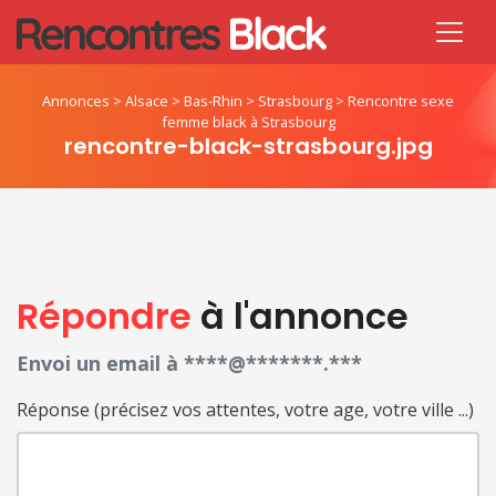
Annonces
>
Alsace
>
Bas-Rhin
>
Strasbourg
>
Rencontre sexe
femme black à Strasbourg
rencontre-black-strasbourg.jpg
Répondre
à l'annonce
Envoi un email à ****@*******.***
Réponse (précisez vos attentes, votre age, votre ville ...)