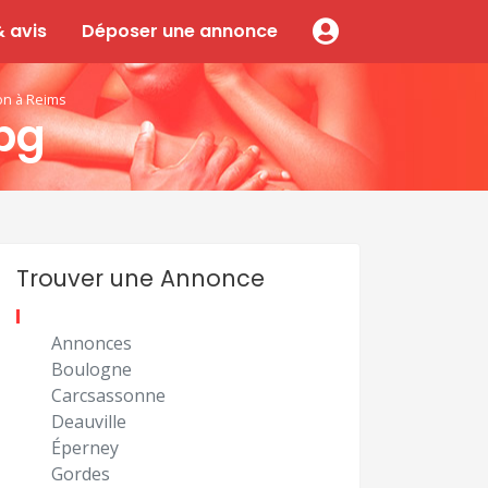
 avis
Déposer une annonce
ion à Reims
pg
Trouver une Annonce
Annonces
Boulogne
Carcsassonne
Deauville
Éperney
Gordes