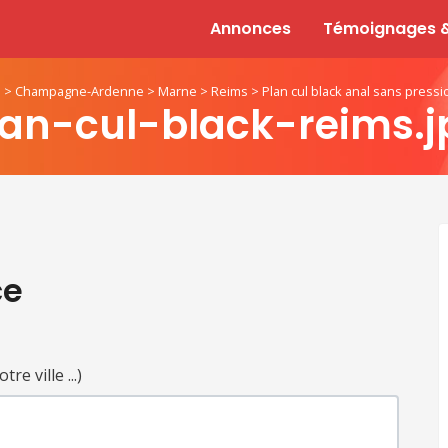
Annonces
Témoignages &
s
>
Champagne-Ardenne
>
Marne
>
Reims
>
Plan cul black anal sans press
lan-cul-black-reims.j
ce
e ville ...)