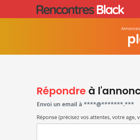
Annonce
p
Répondre
à l'annon
Envoi un email à ****@*******.***
Réponse (précisez vos attentes, votre age, votr