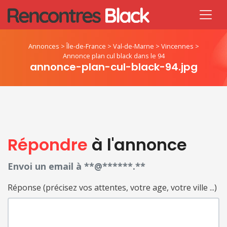
Annonces
>
Île-de-France
>
Val-de-Marne
>
Vincennes
>
Annonce plan cul black dans le 94
annonce-plan-cul-black-94.jpg
Répondre
à l'annonce
Envoi un email à **@******.**
Réponse (précisez vos attentes, votre age, votre ville ...)