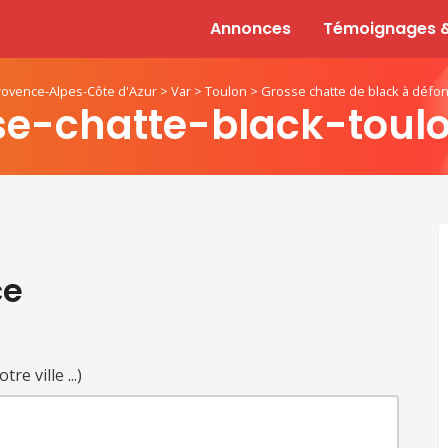
Annonces
Témoignages &
rovence-Alpes-Côte d'Azur
>
Var
>
Toulon
>
Grosse chatte de black à défo
se-chatte-black-toulo
ce
e ville ...)