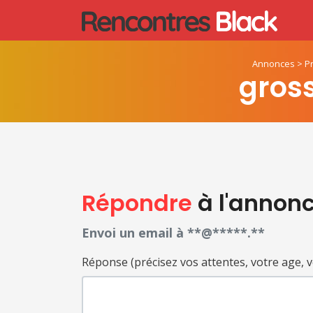
Annonces
>
P
gros
Répondre
à l'annon
Envoi un email à **@*****.**
Réponse (précisez vos attentes, votre age, votr