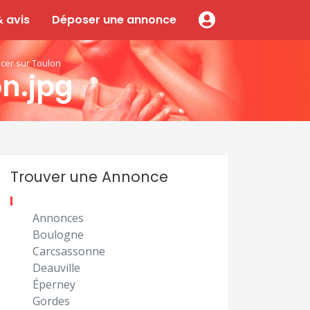
 avis
Déposer une annonce
ncer sur Toulon
n.jpg
Trouver une Annonce
Annonces
Boulogne
Carcsassonne
Deauville
Éperney
Gordes