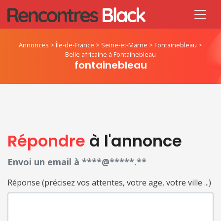
Annonces
>
Île-de-France
>
Seine-et-Marne
>
Fontainebleau
>
Belle africaine à Fontainebleau
fontainebleau
Répondre
à l'annonce
Envoi un email à ****@*****.**
Réponse (précisez vos attentes, votre age, votre ville ...)