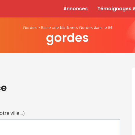
Annonces
Témoignages &
Gordes
>
Baise une black vers Gordes dans le 84
gordes
ce
e ville ...)