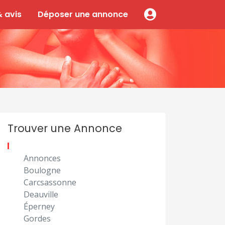
 avis
Déposer une annonce
Trouver une Annonce
Annonces
Boulogne
Carcsassonne
Deauville
Éperney
Gordes