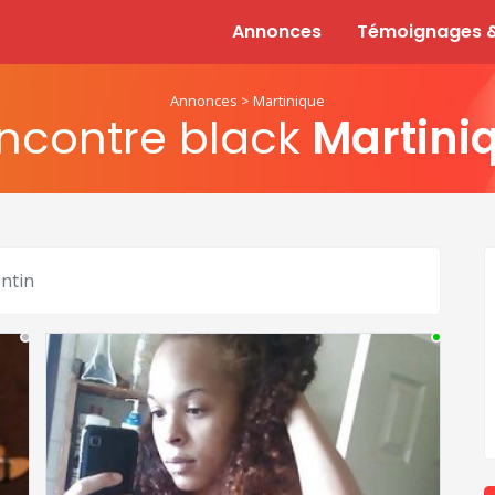
Annonces
Témoignages &
Annonces
>
Martinique
ncontre black
Martini
ntin