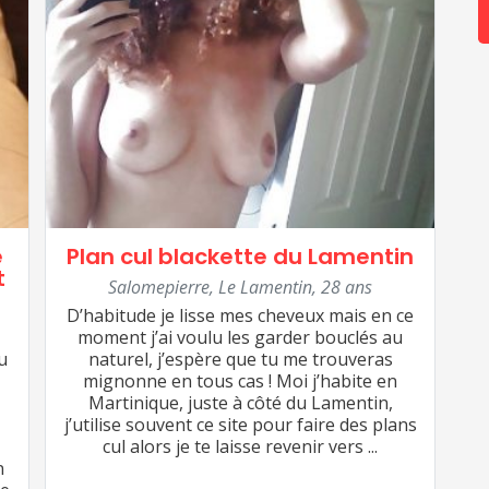
e
Plan cul blackette du Lamentin
t
Salomepierre
,
Le Lamentin
,
28 ans
D’habitude je lisse mes cheveux mais en ce
moment j’ai voulu les garder bouclés au
u
naturel, j’espère que tu me trouveras
mignonne en tous cas ! Moi j’habite en
Martinique, juste à côté du Lamentin,
j’utilise souvent ce site pour faire des plans
cul alors je te laisse revenir vers ...
n